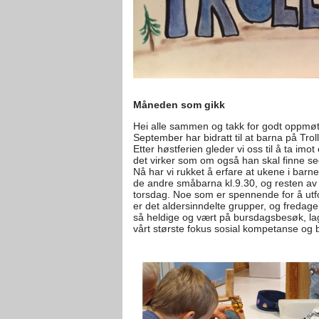
Måneden som gikk
Hei alle sammen og takk for godt oppmø
September har bidratt til at barna på Trol
Etter høstferien gleder vi oss til å ta im
det virker som om også han skal finne seg 
Nå har vi rukket å erfare at ukene i barn
de andre småbarna kl.9.30, og resten av
torsdag. Noe som er spennende for å ut
er det aldersinndelte grupper, og fredag
så heldige og vært på bursdagsbesøk, lage
vårt største fokus sosial kompetanse og