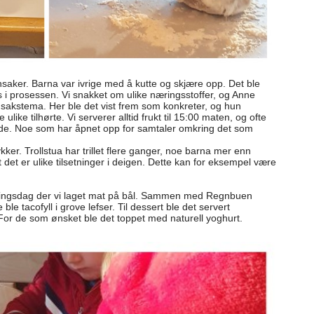
aker. Barna var ivrige med å kutte og skjære opp. Det ble
i prosessen. Vi snakket om ulike næringsstoffer, og Anne
nsakstema. Her ble det vist frem som konkreter, og hun
ike tilhørte. Vi serverer alltid frukt til 15:00 maten, og ofte
nde. Noe som har åpnet opp for samtaler omkring det som
ker. Trollstua har trillet flere ganger, noe barna mer enn
 det er ulike tilsetninger i deigen. Dette kan for eksempel være
lingsdag der vi laget mat på bål. Sammen med Regnbuen
ble tacofyll i grove lefser. Til dessert ble det servert
 For de som ønsket ble det toppet med naturell yoghurt.