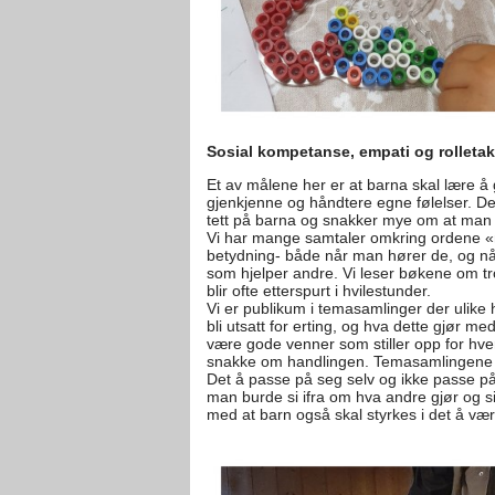
Sosial kompetanse, empati og rolleta
Et av målene her er at barna skal lære å g
gjenkjenne og håndtere egne følelser. De
tett på barna og snakker mye om at man ik
Vi har mange samtaler omkring ordene «n
betydning- både når man hører de, og når
som hjelper andre. Vi leser bøkene om t
blir ofte etterspurt i hvilestunder.
Vi er publikum i temasamlinger der ulike 
bli utsatt for erting, og hva dette gjør m
være gode venner som stiller opp for hver
snakke om handlingen. Temasamlingene e
Det å passe på seg selv og ikke passe på a
man burde si ifra om hva andre gjør og s
med at barn også skal styrkes i det å være