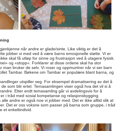
kning
jenkjenne når andre er glade/sinte. Like viktig er det å
tte jobber vi med ved å være barns emosjonelle støtte. Vi er
ke skal få utløp for sinne og frustrasjon ved å utagere fysisk.
ei» og «stopp». Forklarer at disse ordene skal ha stor
 man bruker de selv. Vi roser og oppmuntrer når vi ser barn
rollet Tambar. Bøkene om Tambar er populære blant barna, og
handlinger utspiller seg. For eksempel dramatisering av det å
ed de som blir ertet. Temasamlingen viser også hva det vil si å
andre. Etter endt temasamling går vi avdelingsvis for å
r i tråd med sosial kompetanse og relasjonsbygging.
lle andre er også noe vi jobber med. Det er ikke alltid slik at
ier. Det er oss voksne som passer på barna som gruppe, i tråd
 et enkeltindivid.