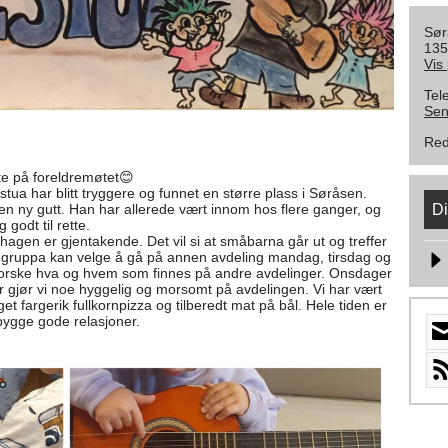
Sør
135
Vis
Tel
Sen
Red
te på foreldremøtet😊
lstua har blitt tryggere og funnet en større plass i Søråsen.
Di
ot en ny gutt. Han har allerede vært innom hos flere ganger, og
godt til rette.
ehagen er gjentakende. Det vil si at småbarna går ut og treffer
 gruppa kan velge å gå på annen avdeling mandag, tirsdag og
forske hva og hvem som finnes på andre avdelinger. Onsdager
er gjør vi noe hyggelig og morsomt på avdelingen. Vi har vært
t fargerik fullkornpizza og tilberedt mat på bål. Hele tiden er
 bygge gode relasjoner.