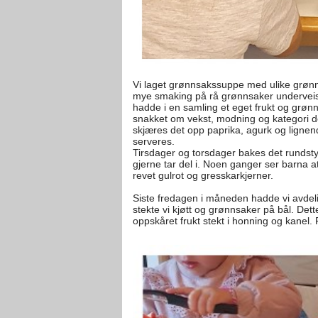
Vi laget grønnsakssuppe med ulike grønns
mye smaking på rå grønnsaker underveis 
hadde i en samling et eget frukt og grøn
snakket om vekst, modning og kategori de ul
skjæres det opp paprika, agurk og ligne
serveres.
Tirsdager og torsdager bakes det rundstyk
gjerne tar del i. Noen ganger ser barna at
revet gulrot og gresskarkjerner.
Siste fredagen i måneden hadde vi avde
stekte vi kjøtt og grønnsaker på bål. Dette 
oppskåret frukt stekt i honning og kanel.