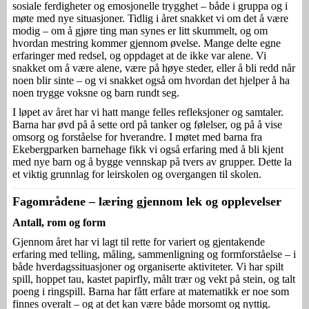
sosiale ferdigheter og emosjonelle trygghet – både i gruppa og i
møte med nye situasjoner. Tidlig i året snakket vi om det å være
modig – om å gjøre ting man synes er litt skummelt, og om
hvordan mestring kommer gjennom øvelse. Mange delte egne
erfaringer med redsel, og oppdaget at de ikke var alene. Vi
snakket om å være alene, være på høye steder, eller å bli redd når
noen blir sinte – og vi snakket også om hvordan det hjelper å ha
noen trygge voksne og barn rundt seg.
I løpet av året har vi hatt mange felles refleksjoner og samtaler.
Barna har øvd på å sette ord på tanker og følelser, og på å vise
omsorg og forståelse for hverandre. I møtet med barna fra
Ekebergparken barnehage fikk vi også erfaring med å bli kjent
med nye barn og å bygge vennskap på tvers av grupper. Dette la
et viktig grunnlag for leirskolen og overgangen til skolen.
Fagområdene – læring gjennom lek og opplevelser
Antall, rom og form
Gjennom året har vi lagt til rette for variert og gjentakende
erfaring med telling, måling, sammenligning og formforståelse – i
både hverdagssituasjoner og organiserte aktiviteter. Vi har spilt
spill, hoppet tau, kastet papirfly, målt trær og vekt på stein, og talt
poeng i ringspill. Barna har fått erfare at matematikk er noe som
finnes overalt – og at det kan være både morsomt og nyttig.