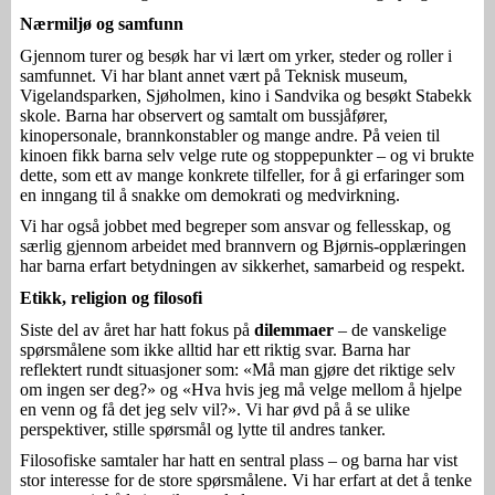
Nærmiljø og samfunn
Gjennom turer og besøk har vi lært om yrker, steder og roller i
samfunnet. Vi har blant annet vært på Teknisk museum,
Vigelandsparken, Sjøholmen, kino i Sandvika og besøkt Stabekk
skole. Barna har observert og samtalt om bussjåfører,
kinopersonale, brannkonstabler og mange andre. På veien til
kinoen fikk barna selv velge rute og stoppepunkter – og vi brukte
dette, som ett av mange konkrete tilfeller, for å gi erfaringer som
en inngang til å snakke om demokrati og medvirkning.
Vi har også jobbet med begreper som ansvar og fellesskap, og
særlig gjennom arbeidet med brannvern og Bjørnis-opplæringen
har barna erfart betydningen av sikkerhet, samarbeid og respekt.
Etikk, religion og filosofi
Siste del av året har hatt fokus på
dilemmaer
– de vanskelige
spørsmålene som ikke alltid har ett riktig svar. Barna har
reflektert rundt situasjoner som: «Må man gjøre det riktige selv
om ingen ser deg?» og «Hva hvis jeg må velge mellom å hjelpe
en venn og få det jeg selv vil?». Vi har øvd på å se ulike
perspektiver, stille spørsmål og lytte til andres tanker.
Filosofiske samtaler har hatt en sentral plass – og barna har vist
stor interesse for de store spørsmålene. Vi har erfart at det å tenke