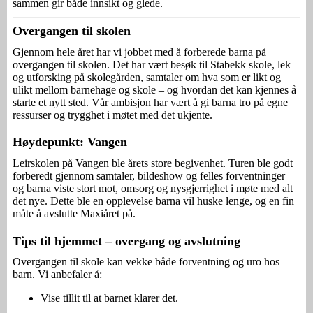
sammen gir både innsikt og glede.
Overgangen til skolen
Gjennom hele året har vi jobbet med å forberede barna på
overgangen til skolen. Det har vært besøk til Stabekk skole, lek
og utforsking på skolegården, samtaler om hva som er likt og
ulikt mellom barnehage og skole – og hvordan det kan kjennes å
starte et nytt sted. Vår ambisjon har vært å gi barna tro på egne
ressurser og trygghet i møtet med det ukjente.
Høydepunkt: Vangen
Leirskolen på Vangen ble årets store begivenhet. Turen ble godt
forberedt gjennom samtaler, bildeshow og felles forventninger –
og barna viste stort mot, omsorg og nysgjerrighet i møte med alt
det nye. Dette ble en opplevelse barna vil huske lenge, og en fin
måte å avslutte Maxiåret på.
Tips til hjemmet – overgang og avslutning
Overgangen til skole kan vekke både forventning og uro hos
barn. Vi anbefaler å:
Vise tillit til at barnet klarer det.