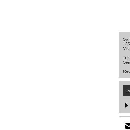
Sør
135
Vis
Tel
Sen
Red
Di