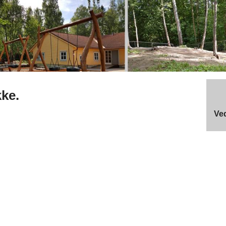
kke.
Ved