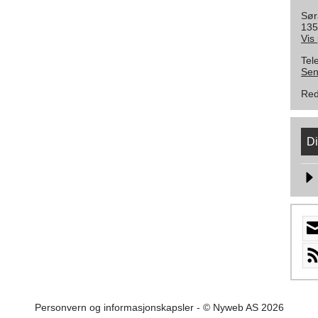
Sør
135
Vis
Tel
Sen
Red
Di
Personvern og informasjonskapsler
- © Nyweb AS 2026