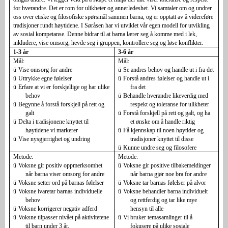
for hverandre. Det er rom for ulikheter og annerledeshet. Vi samtaler om og undrer
oss over etiske og filosofiske spørsmål sammen barna, og er opptatt av å videreføre
tradisjoner rundt høytidene. I Søråsen har vi utviklet vår egen modell for utvikling
av sosial kompetanse. Denne bidrar til at barna lærer seg å komme med i lek,
inkludere, vise omsorg, hevde seg i gruppen, kontrollere seg og løse konflikter.
1-3 år
3-6 år
Mål:
Mål:
ü
Vise omsorg for andre
ü
Se andres behov og handle ut i fra det
ü
Uttrykke egne følelser
ü
Forstå andres følelser og handle ut i
ü
Erfare at vi er forskjellige og har ulike
fra det
behov
ü
Behandle hverandre likeverdig med
ü
Begynne å forstå forskjell på rett og
respekt og toleranse for ulikheter
galt
ü
Forstå forskjell på rett og galt, og ha
ü
Delta i tradisjonene knyttet til
et ønske om å handle riktig
høytidene vi markerer
ü
Få kjennskap til noen høytider og
ü
Vise nysgjerrighet og undring
tradisjoner knyttet til disse
ü
Kunne undre seg og filosofere
Metode:
Metode:
ü
Voksne gir positiv oppmerksomhet
ü
Voksne gir positive tilbakemeldinger
når barna viser omsorg for andre
når barna gjør noe bra for andre
ü
Voksne setter ord på barnas følelser
ü
Voksne tar barnas følelser på alvor
ü
Voksne ivaretar barnas individuelle
ü
Voksne behandler barna individuelt
behov
og rettferdig og tar like mye
ü
Voksne korrigerer negativ adferd
hensyn til alle
ü
Voksne tilpasser nivået på aktivitetene
ü
Vi bruker temasamlinger til å
til barn under 3 år.
fokusere på ulike sosiale