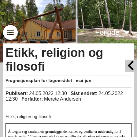
Forside
Etikk, religion og
filosofi
Progresjonsplan for fagområdet i mai-juni
Publisert:
24.05.2022 12:30
Sist endret:
24.05.2022
12:30
Forfatter:
Merete Andersen
Etikk, religion og filosofi
Å tilegne seg samfunnets grunnleggende normer og verdier er nødvendig for å
omgås andre. Vi legger vekt på å skape et miljø der alle viser toleranse og respekt