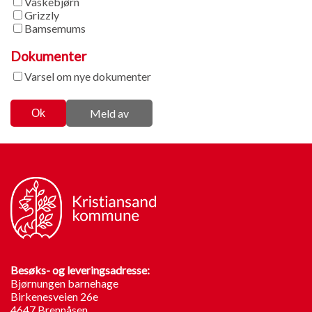
Vaskebjørn
Grizzly
Bamsemums
Dokumenter
Varsel om nye dokumenter
Meld av
Besøks- og leveringsadresse:
Bjørnungen barnehage
Birkenesveien 26e
4647 Brennåsen