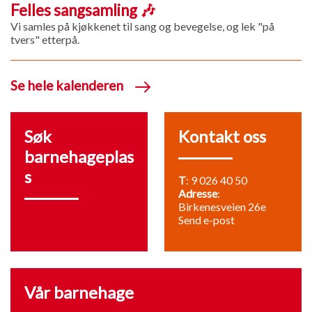
Felles sangsamling 🎶
Vi samles på kjøkkenet til sang og bevegelse, og lek "på
tvers" etterpå.
Se hele kalenderen
Søk
Kontakt oss
barnehageplas
s
T
:
9 026 40 50
Adresse
:
Birkenesveien 26e
Send e-post
Vår barnehage