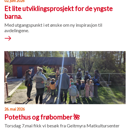
02. juni 2026
Et lite utviklingsprosjekt for de yngste
barna.
Med utgangspunkt i et ønske om ny inspirasjon til
avdelingene.
26. mai 2026
Potethus og frøbomber 🌺
Torsdag 7.mai fikk vi besøk fra Geitmyra Matkultursenter