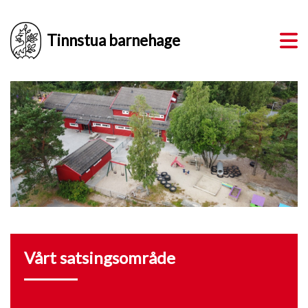
Tinnstua barnehage
Vårt satsingsområde