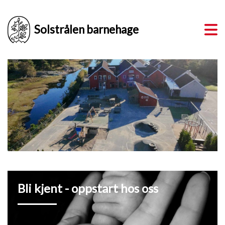
Solstrålen barnehage
Bli kjent - oppstart hos oss