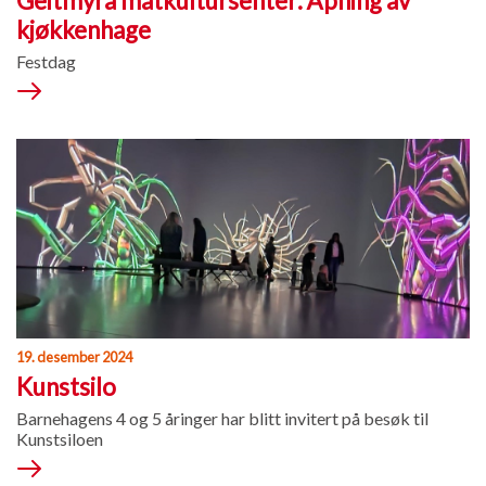
Geitmyra matkultursenter: Åpning av
kjøkkenhage
Festdag
19. desember 2024
Kunstsilo
Barnehagens 4 og 5 åringer har blitt invitert på besøk til
Kunstsiloen