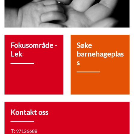
Fokusområde -
Søke
Lek
barnehageplas
s
Kontakt oss
T
:
97126688