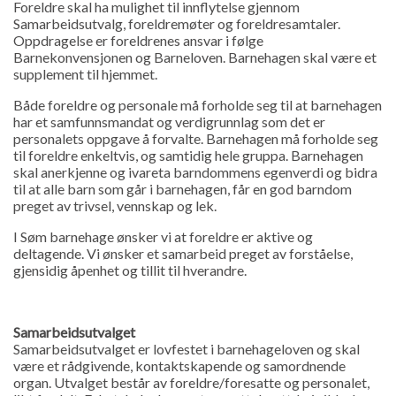
Foreldre skal ha mulighet til innflytelse gjennom
Samarbeidsutvalg, foreldremøter og foreldresamtaler.
Oppdragelse er foreldrenes ansvar i følge
Barnekonvensjonen og Barneloven. Barnehagen skal være et
supplement til hjemmet.
Både foreldre og personale må forholde seg til at barnehagen
har et samfunnsmandat og verdigrunnlag som det er
personalets oppgave å forvalte. Barnehagen må forholde seg
til foreldre enkeltvis, og samtidig hele gruppa. Barnehagen
skal anerkjenne og ivareta barndommens egenverdi og bidra
til at alle barn som går i barnehagen, får en god barndom
preget av trivsel, vennskap og lek.
I Søm barnehage ønsker vi at foreldre er aktive og
deltagende. Vi ønsker et samarbeid preget av forståelse,
gjensidig åpenhet og tillit til hverandre.
Samarbeidsutvalget
Samarbeidsutvalget er lovfestet i barnehageloven og skal
være et rådgivende, kontaktskapende og samordnende
organ. Utvalget består av foreldre/foresatte og personalet,