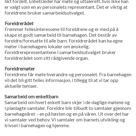
likt fordelt. Enhetsleder har møte og uttalerett, hvis ikke han
er valgt som en av personalets representant. Det er viktig at
foreldrene bruker samarbeidsutvalget.
Foreldrerådet
Fremmer fellesinteressene til foreldrene og er med på å
skape et godt samarbeid til barnehagen. Det består av
foreldre/foresatte til alle barn. Foreldrerådet kan ha egne
møter i barnehagens lokaler om ønskelig.
Foreldrerepresentantene i samarbeidsutvalget bruker
foreldrerådet som sitt rådgivende organ.
Foreldremøter
Foreldrene får møte hverandre og personalet. Fra barnehagen
vil det bli gitt felles informasjon, i tillegg til at vi tar opp
aktuelle temaer.
Samarbeid om enkeltbarn
Samarbeid om hvert enkelt barn skjer i de daglige møtene og
i planlagte samtaler. Foreldre blir tilbudt to samtaler gjennom
barnehageåret – en på høsten og en på våren. Ut over det har
vi samtaler ved behov. Vi samtaler om barnets utvikling og
trivsel i barnehagen og hjemme.