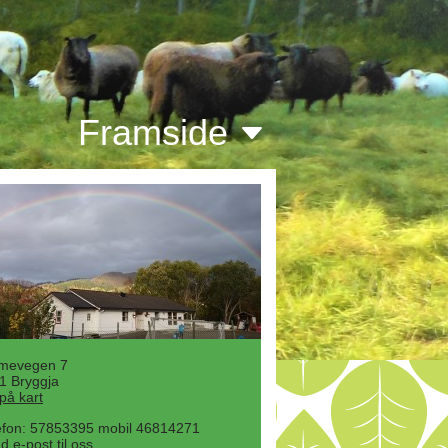
Framside
mevegen 7
1 Bryggja
 på kart
efon: 57853395 mobil 46814271
d e-post til oss