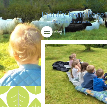
Fjordly barnehage
Liten barnehage, store tanker
Meny