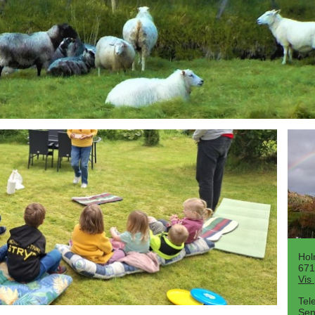
Hol
671
Vis
Tel
Sen