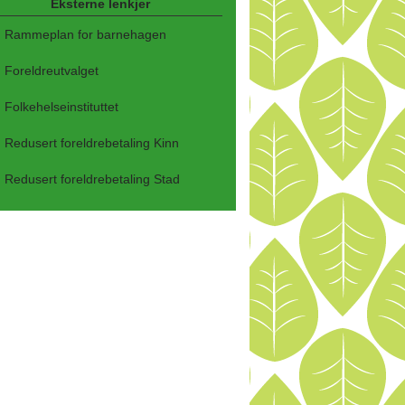
Eksterne lenkjer
Rammeplan for barnehagen
Foreldreutvalget
Folkehelseinstituttet
Redusert foreldrebetaling Kinn
Redusert foreldrebetaling Stad