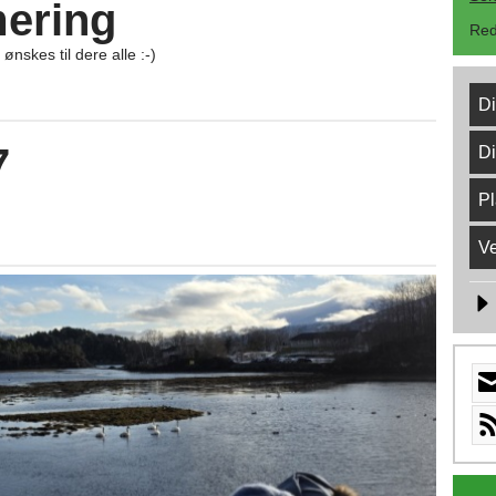
ering
Red
nskes til dere alle :-)
D
7
Di
Pl
Ve