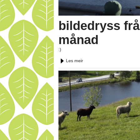
bildedryss fr
månad
:)
Les meir