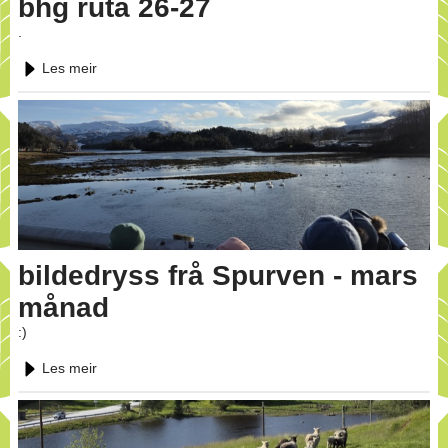
bhg ruta 26-27
.
Les meir
bildedryss frå Spurven - mars
månad
:)
Les meir