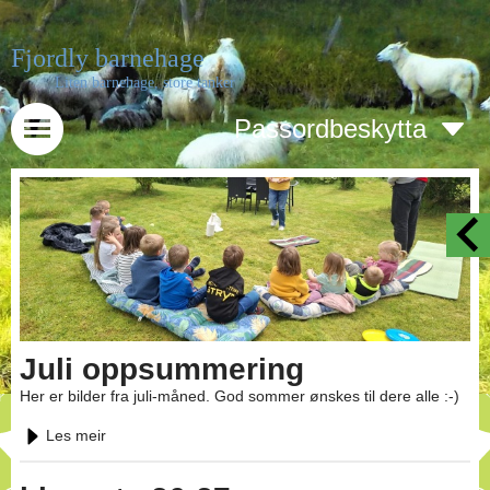
Fjordly barnehage
Liten barnehage, store tanker
Passordbeskytta
Juli oppsummering
Her er bilder fra juli-måned. God sommer ønskes til dere alle :-)
Les meir