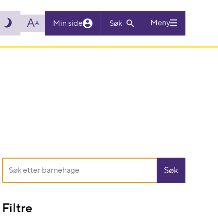
A
Meny
Min side
Søk
A
Filtre