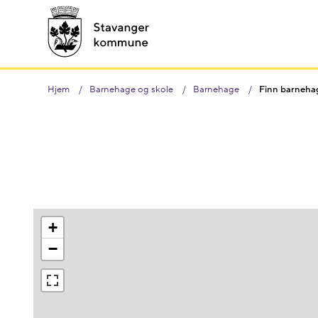
Hjem
Barnehage og skole
Barnehage
Finn barneha
+
−