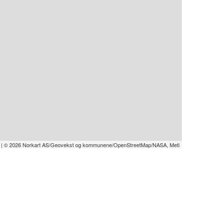
|
© 2026 Norkart AS/Geovekst og kommunene/OpenStreetMap/NASA, Meti