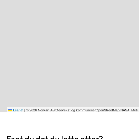
Leaflet
|
© 2026 Norkart AS/Geovekst og kommunene/OpenStreetMap/NASA, Meti
Fant du det du lette etter?