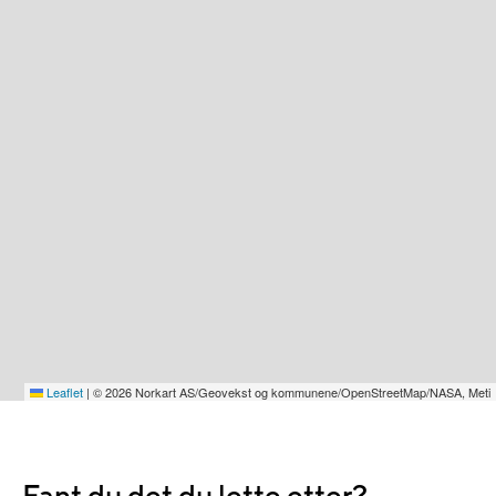
Leaflet
|
© 2026 Norkart AS/Geovekst og kommunene/OpenStreetMap/NASA, Meti
Fant du det du lette etter?