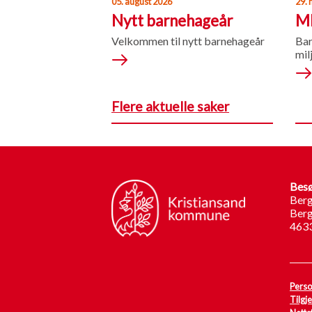
05. august 2026
29. 
Nytt barnehageår
M
Velkommen til nytt barnehageår
Bar
mil
Flere aktuelle saker
Besø
Berg
Berg
4633
Perso
Tilgj