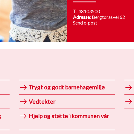
T
:
38103500
Adresse
: Bergtorasvei 62
Send e-post
Trygt og godt barnehagemiljø
Vedtekter
g
Hjelp og støtte i kommunen vår