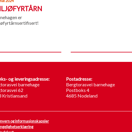
mai 2024
ILJØFYRTÅRN
nehagen er
jøfyrtårnsertifisert!
ks- og leveringsadresse:
Postadresse:
torasvei barnehage
Bergtorasvei barnehage
torasvei 62
Postboks 4
 Kristiansand
4685 Nodeland
nvern og informasjonskapsler
engelighetserklæring